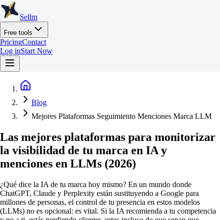
Sellm
Free tools
Pricing
Contact
Log in
Start Now
Blog
Mejores Plataformas Seguimiento Menciones Marca LLM
Las mejores plataformas para monitorizar
la visibilidad de tu marca en IA y
menciones en LLMs (2026)
¿Qué dice la IA de tu marca hoy mismo? En un mundo donde
ChatGPT, Claude y Perplexity están sustituyendo a Google para
millones de personas, el control de tu presencia en estos modelos
(LLMs) no es opcional: es vital. Si la IA recomienda a tu competencia
y no a ti, estás perdiendo clientes antes incluso de que sepan que