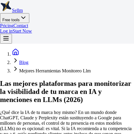
Sellm
Free tools
Pricing
Contact
Log in
Start Now
Blog
Mejores Herramientas Monitoreo Llm
Las mejores plataformas para monitorizar
la visibilidad de tu marca en IA y
menciones en LLMs (2026)
¿Qué dice la IA de tu marca hoy mismo? En un mundo donde
ChatGPT, Claude y Perplexity están sustituyendo a Google para
millones de personas, el control de tu presencia en estos modelos
(LLMs) no es opcional: es vital. Si la IA recomienda a tu competencia
y no a ti, estás perdiendo clientes antes incluso de que sepan que