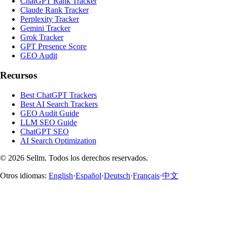
ChatGPT Rank Tracker
Claude Rank Tracker
Perplexity Tracker
Gemini Tracker
Grok Tracker
GPT Presence Score
GEO Audit
Recursos
Best ChatGPT Trackers
Best AI Search Trackers
GEO Audit Guide
LLM SEO Guide
ChatGPT SEO
AI Search Optimization
©
2026
Sellm.
Todos los derechos reservados.
Otros idiomas:
English
·
Español
·
Deutsch
·
Français
·
中文