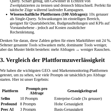
Query. Scharf genug, um Gewinner in Echtzeit von
Zweitplatzierten zu trennen und dennoch blitzschnell. Perfekt für
taktische Züge während laufender Kampagnen.
Wissenschaftliche Plattformen (100 Abfragen):
10x genauer
als Single-Query. Schwankungen im einstelligen Bereich,
geeignet für Quartalsberichte, Budgetaufteilungen und KPIs auf
Vorstandsebene - jedoch auf Kosten zusätzlicher
Rechenleistung.
Denken Sie daran, diese Zahlen gelten für einen Marktführer mit 24 %.
Seltener genannte Tools schwanken mehr, dominante Tools weniger,
aber das Muster bleibt bestehen: mehr Abfragen → weniger Rauschen.
3. Vergleich der Plattformzuverlässigkeit
Wir haben die wichtigsten GEO- und Markenmonitoring-Plattformen
getestet, um zu sehen, wie viele Prompts sie tatsächlich pro Abfrage
starten. Hier ist unser Ergebnis:
Prompts pro
Plattform
Genauigkeitsgrad
Abfrage
Sellm
10 Prompts
Enterprise-Grade (3x genauer)
Profound
8 Prompts
Hohe Genauigkeit
Peec AI
3 Prompts
Basis-Genauigkeit