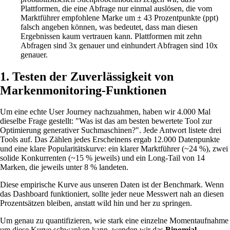
Plattformen, die eine Abfrage nur einmal auslösen, die vom
Marktführer empfohlene Marke um ± 43 Prozentpunkte (ppt)
falsch angeben können, was bedeutet, dass man diesen
Ergebnissen kaum vertrauen kann. Plattformen mit zehn
Abfragen sind 3x genauer und einhundert Abfragen sind 10x
genauer.
1. Testen der Zuverlässigkeit von
Markenmonitoring-Funktionen
Um eine echte User Journey nachzuahmen, haben wir 4.000 Mal
dieselbe Frage gestellt: "Was ist das am besten bewertete Tool zur
Optimierung generativer Suchmaschinen?". Jede Antwort listete drei
Tools auf. Das Zählen jedes Erscheinens ergab 12.000 Datenpunkte
und eine klare Popularitätskurve: ein klarer Marktführer (~24 %), zwei
solide Konkurrenten (~15 % jeweils) und ein Long-Tail von 14
Marken, die jeweils unter 8 % landeten.
Diese empirische Kurve aus unseren Daten ist der Benchmark. Wenn
das Dashboard funktioniert, sollte jeder neue Messwert nah an diesen
Prozentsätzen bleiben, anstatt wild hin und her zu springen.
Um genau zu quantifizieren, wie stark eine einzelne Momentaufnahme
um diese Kurve schwanken kann, wenden wir das
Binomial-