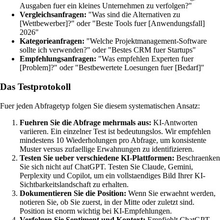
Ausgaben fuer ein kleines Unternehmen zu verfolgen?"
Vergleichsanfragen:
"Was sind die Alternativen zu
[Wettbewerber]?" oder "Beste Tools fuer [Anwendungsfall]
2026"
Kategorieanfragen:
"Welche Projektmanagement-Software
sollte ich verwenden?" oder "Bestes CRM fuer Startups"
Empfehlungsanfragen:
"Was empfehlen Experten fuer
[Problem]?" oder "Bestbewertete Loesungen fuer [Bedarf]"
Das Testprotokoll
Fuer jeden Abfragetyp folgen Sie diesem systematischen Ansatz:
Fuehren Sie die Abfrage mehrmals aus:
KI-Antworten
variieren. Ein einzelner Test ist bedeutungslos. Wir empfehlen
mindestens 10 Wiederholungen pro Abfrage, um konsistente
Muster versus zufaellige Erwahnungen zu identifizieren.
Testen Sie ueber verschiedene KI-Plattformen:
Beschraenken
Sie sich nicht auf ChatGPT. Testen Sie Claude, Gemini,
Perplexity und Copilot, um ein vollstaendiges Bild Ihrer KI-
Sichtbarkeitslandschaft zu erhalten.
Dokumentieren Sie die Position:
Wenn Sie erwaehnt werden,
notieren Sie, ob Sie zuerst, in der Mitte oder zuletzt sind.
Position ist enorm wichtig bei KI-Empfehlungen.
Verfolgen Sie Sentiment und Kontext:
Empfiehlt ChatGPT