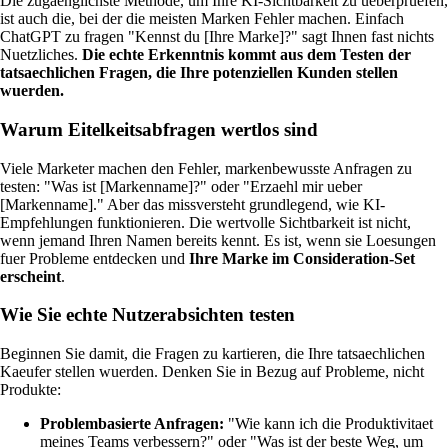
Die zugaenglichste Methode, um Ihre KI-Sichtbarkeit zu ueberpruefen,
ist auch die, bei der die meisten Marken Fehler machen. Einfach
ChatGPT zu fragen "Kennst du [Ihre Marke]?" sagt Ihnen fast nichts
Nuetzliches.
Die echte Erkenntnis kommt aus dem Testen der
tatsaechlichen Fragen, die Ihre potenziellen Kunden stellen
wuerden.
Warum Eitelkeitsabfragen wertlos sind
Viele Marketer machen den Fehler, markenbewusste Anfragen zu
testen: "Was ist [Markenname]?" oder "Erzaehl mir ueber
[Markenname]." Aber das missversteht grundlegend, wie KI-
Empfehlungen funktionieren. Die wertvolle Sichtbarkeit ist nicht,
wenn jemand Ihren Namen bereits kennt. Es ist, wenn sie Loesungen
fuer Probleme entdecken und
Ihre Marke im Consideration-Set
erscheint
.
Wie Sie echte Nutzerabsichten testen
Beginnen Sie damit, die Fragen zu kartieren, die Ihre tatsaechlichen
Kaeufer stellen wuerden. Denken Sie in Bezug auf Probleme, nicht
Produkte:
Problembasierte Anfragen:
"Wie kann ich die Produktivitaet
meines Teams verbessern?" oder "Was ist der beste Weg, um