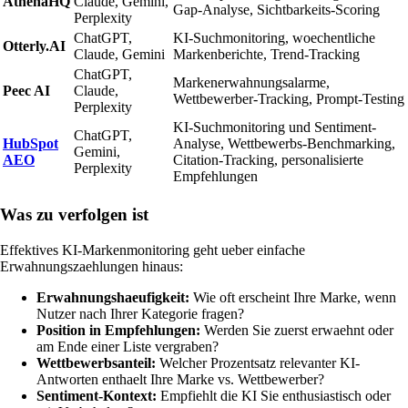
AthenaHQ
Claude, Gemini,
Gap-Analyse, Sichtbarkeits-Scoring
Perplexity
ChatGPT,
KI-Suchmonitoring, woechentliche
Otterly.AI
Claude, Gemini
Markenberichte, Trend-Tracking
ChatGPT,
Markenerwahnungsalarme,
Peec AI
Claude,
Wettbewerber-Tracking, Prompt-Testing
Perplexity
KI-Suchmonitoring und Sentiment-
ChatGPT,
HubSpot
Analyse, Wettbewerbs-Benchmarking,
Gemini,
AEO
Citation-Tracking, personalisierte
Perplexity
Empfehlungen
Was zu verfolgen ist
Effektives KI-Markenmonitoring geht ueber einfache
Erwahnungszaehlungen hinaus:
Erwahnungshaeufigkeit:
Wie oft erscheint Ihre Marke, wenn
Nutzer nach Ihrer Kategorie fragen?
Position in Empfehlungen:
Werden Sie zuerst erwaehnt oder
am Ende einer Liste vergraben?
Wettbewerbsanteil:
Welcher Prozentsatz relevanter KI-
Antworten enthaelt Ihre Marke vs. Wettbewerber?
Sentiment-Kontext:
Empfiehlt die KI Sie enthusiastisch oder